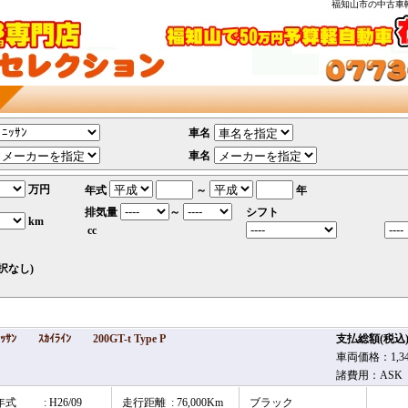
福知山市の中古車軽
車名
車名
万円
年式
～
年
排気量
～
シフト
km
cc
択なし)
ﾆｯｻﾝ ｽｶｲﾗｲﾝ 200GT-t Type P
支払総額(税
車両価格：1,34
諸費用：ASK
年式
: H26/09
走行距離
: 76,000Km
ブラック