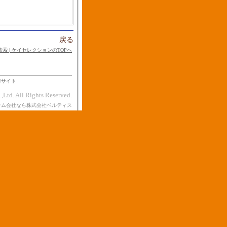
戻る
車検索 | ケイセレクションのTOPへ
連サイト
,Ltd. All Rights Reserved.
テム会社なら株式会社ベルティス