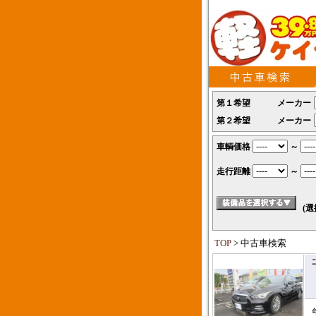
第１希望
メーカー
第２希望
メーカー
車輌価格
～
走行距離
～
(選
TOP
> 中古車検索