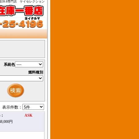
39.8専門店 ケイセレクション
系統色
燃料種別
表示件数：
込)：
ASK
8,000円