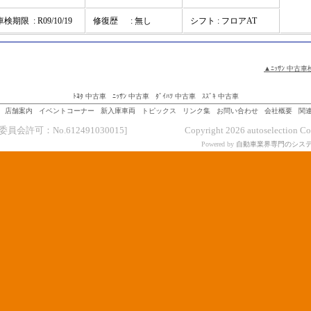
車検期限
: R09/10/19
修復歴
: 無し
シフト : フロアAT
▲ﾆｯｻﾝ 中古
ﾄﾖﾀ 中古車
ﾆｯｻﾝ 中古車
ﾀﾞｲﾊﾂ 中古車
ｽｽﾞｷ 中古車
店舗案内
イベントコーナー
新入庫車両
トピックス
リンク集
お問い合わせ
会社概要
関
会許可：No.612491030015]
Copyright 2026 autoselection Co.
Powered by
自動車業界専門のシス