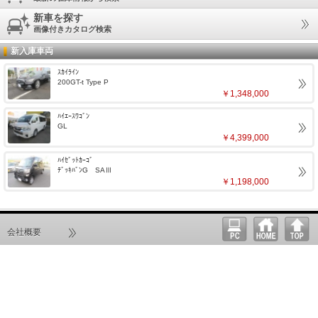
新車を探す
画像付きカタログ検索
新入庫車両
ｽｶｲﾗｲﾝ
200GT-t Type P
￥1,348,000
ﾊｲｴｰｽﾜｺﾞﾝ
GL
￥4,399,000
ﾊｲｾﾞｯﾄｶｰｺﾞ
ﾃﾞｯｷﾊﾞﾝG SAⅢ
￥1,198,000
会社概要