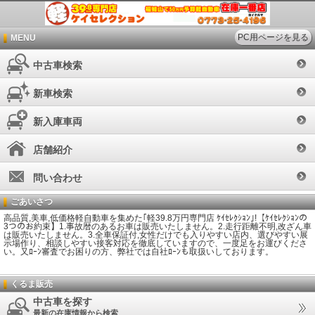
PC用ページを見る
MENU
中古車検索
新車検索
新入庫車両
店舗紹介
問い合わせ
ごあいさつ
高品質,美車,低価格軽自動車を集めた｢軽39.8万円専門店 ｹｲｾﾚｸｼｮﾝ｣!【ｹｲｾﾚｸｼｮﾝの
3つのお約束】1.事故暦のあるお車は販売いたしません。2.走行距離不明,改ざん車
は販売いたしません。3.全車保証付,女性だけでも入りやすい店内、選びやすい展
示場作り、相談しやすい接客対応を徹底していますので、一度足をお運びくださ
い。又ﾛｰﾝ審査でお困りの方、弊社では自社ﾛｰﾝも取扱いしております。
くるま販売
中古車を探す
最新の在庫情報から検索